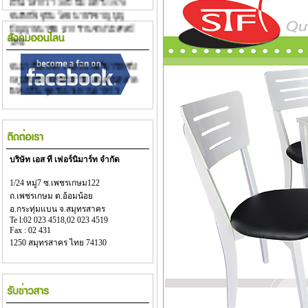
จนถึงปัจจุบัน โดย นายวิชาญ บุญ
ปัญญาธนาชัย จาก ร้านช่างไม้ ศิลป์
ไทย
จนมาเป็น บจก. เอส.ที.เฟอร์ิมาร์ท ซึ่ง
กลุ่มสินค้า หลักที่เรานำเสนอในตลาด
ยังคงเป็น ชุดรับประทานอาหาร
และเครื่องเรือนเฟอร์นิเจอร์ จากไม้
ยางพาราคุณภาพสูง
บริษัท เอส ที เฟอร์นิมาร์ท จำกัด
1/24 หมู่7 ซ.เพชรเกษม122
ถ.เพชรเกษม ต.อ้อมน้อย
อ.กระทุ่มแบน จ.สมุทรสาคร
Te l:02 023 4518,02 023 4519
Fax : 02 431
1250
สมุทรสาคร ไทย 74130